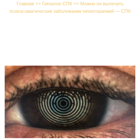
Главная
>>
Гипнолог СПб
>>
Можно ли вылечить
психосоматические заболевания гипнотерапией — СПб