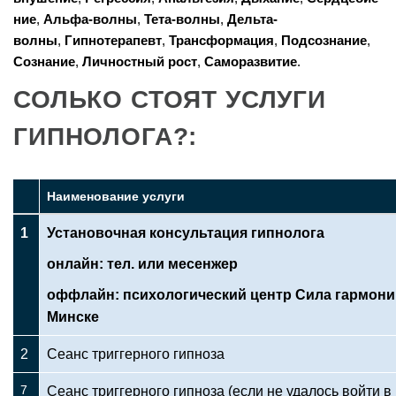
ние
,
Альфа-волны
,
Тета-волны
,
Дельта-
волны
,
Гипнотерапевт
,
Трансформация
,
Подсознание
,
Сознание
,
Личностный рост
,
Саморазвитие
.
СОЛЬКО СТОЯТ УСЛУГИ
ГИПНОЛОГА?:
Наименование услуги
1
Установочная консультация гипнолога
онлайн: тел. или месенжер
оффлайн: психологический центр Сила гармони
Минске
2
Сеанс триггерного гипноза
7
Сеанс триггерного гипноза (если не удалось войти в