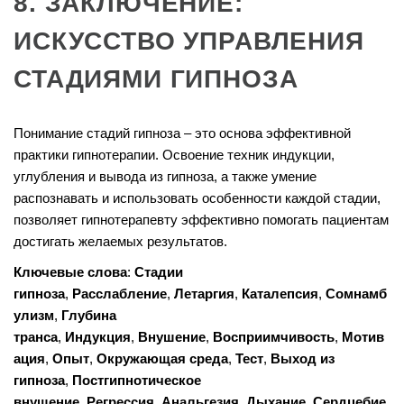
8. ЗАКЛЮЧЕНИЕ:
ИСКУССТВО УПРАВЛЕНИЯ
СТАДИЯМИ ГИПНОЗА
Понимание стадий гипноза – это основа эффективной
практики гипнотерапии. Освоение техник индукции,
углубления и вывода из гипноза, а также умение
распознавать и использовать особенности каждой стадии,
позволяет гипнотерапевту эффективно помогать пациентам
достигать желаемых результатов.
Ключевые слова
:
Стадии
гипноза
,
Расслабление
,
Летаргия
,
Каталепсия
,
Сомнамб
улизм
,
Глубина
транса
,
Индукция
,
Внушение
,
Восприимчивость
,
Мотив
ация
,
Опыт
,
Окружающая среда
,
Тест
,
Выход из
гипноза
,
Постгипнотическое
внушение
,
Регрессия
,
Анальгезия
,
Дыхание
,
Сердцебие