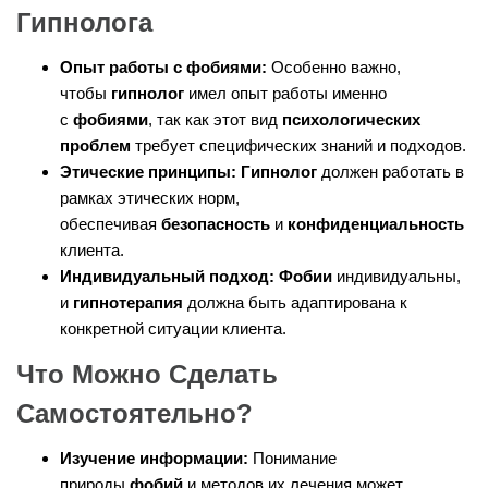
Гипнолога
Опыт работы с фобиями:
Особенно важно,
чтобы
гипнолог
имел опыт работы именно
с
фобиями
, так как этот вид
психологических
проблем
требует специфических знаний и подходов.
Этические принципы:
Гипнолог
должен работать в
рамках этических норм,
обеспечивая
безопасность
и
конфиденциальность
клиента.
Индивидуальный подход:
Фобии
индивидуальны,
и
гипнотерапия
должна быть адаптирована к
конкретной ситуации клиента.
Что Можно Сделать
Самостоятельно?
Изучение информации:
Понимание
природы
фобий
и методов их лечения может