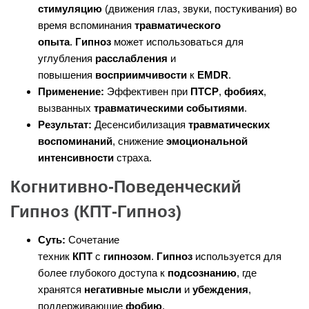
стимуляцию
(движения глаз, звуки, постукивания) во
время вспоминания
травматического
опыта
.
Гипноз
может использоваться для
углубления
расслабления
и
повышения
восприимчивости
к
EMDR
.
Применение:
Эффективен при
ПТСР
,
фобиях
,
вызванных
травматическими событиями
.
Результат:
Десенсибилизация
травматических
воспоминаний
, снижение
эмоциональной
интенсивности
страха.
Когнитивно-Поведенческий
Гипноз (КПТ-Гипноз)
Суть:
Сочетание
техник
КПТ
с
гипнозом
.
Гипноз
используется для
более глубокого доступа к
подсознанию
, где
хранятся
негативные мысли
и
убеждения
,
поддерживающие
фобию
.