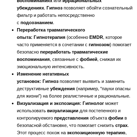
воспоминаниях
или
иррациональных
убеждениях
.
Гипноз
позволяет обойти сознательный
фильтр и работать непосредственно
с
подсознанием
.
Переработка травматического
опыта:
Гипнотерапия
(особенно
EMDR
, которое
часто применяется в сочетании с
гипнозом
) помогает
безопасно
переработать травматические
воспоминания
, связанные с
фобией
, снижая их
эмоциональную интенсивность.
Изменение негативных
установок:
Гипноз
позволяет выявить и заменить
деструктивные
убеждения
(например, “пауки опасны
для жизни”) на более реалистичные и рациональные.
Визуализация и экспозиция:
Гипнолог
может
использовать
визуализации
для постепенного и
контролируемого
представления
объекта
фобии
в
безопасной обстановке, что помогает снизить
страх
.
Этот процесс похож на
экспозиционную терапию
,