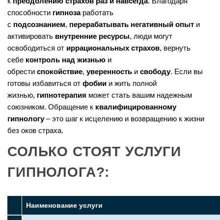
к
преодолению страхов раз и навсегда
. Благодаря
способности
гипноза
работать
с
подсознанием
,
перерабатывать негативный опыт
и
активировать
внутренние ресурсы
, люди могут
освободиться от
иррациональных страхов
, вернуть
себе
контроль над жизнью
и
обрести
спокойствие
,
уверенность
и
свободу
. Если вы
готовы избавиться от
фобии
и жить полной
жизнью,
гипнотерапия
может стать вашим надежным
союзником. Обращение к
квалифицированному
гипнологу
– это шаг к исцелению и возвращению к жизни
без оков страха.
СОЛЬКО СТОЯТ УСЛУГИ
ГИПНОЛОГА?:
Наименование услуги