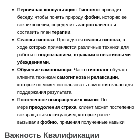
Первичная консультация:
Гипнолог
проводит
беседу, чтобы понять природу
фобии
, историю ее
возникновения, определить
запрос
клиента и
составить план
терапии
.
Сеансы гипноза:
Проводятся
сеансы гипноза
, в
ходе которых применяются различные техники для
работы с
подсознанием
,
страхами
и
негативными
убеждениями
.
Обучение самопомощи:
Часто
гипнолог
обучает
клиента техникам
самогипноза
и
релаксации
,
которые он может использовать самостоятельно для
поддержания результата.
Постепенное возвращение к жизни:
По
мере
преодоления страха
, клиент может постепенно
возвращаться к ситуациям, которые ранее
вызывали
фобию
, применяя полученные навыки.
Важность Квалификации