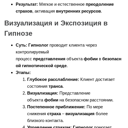
Результат:
Мягкое и естественное
преодоление
страхов
, активация
внутренних ресурсов
.
Визуализация и Экспозиция в
Гипнозе
Суть:
Гипнолог
проводит клиента через
контролируемый
процесс
представления
объекта
фобии
в
безопасн
ой гипнотической среде
.
Этапы:
Глубокое расслабление:
Клиент достигает
состояния
транса
.
Визуализация:
Представление
объекта
фобии
на безопасном расстоянии.
Постепенное приближение:
По мере
снижения
страха
–
визуализация
более
близкого контакта.
Управление страхом:
Гипнолог
помогает