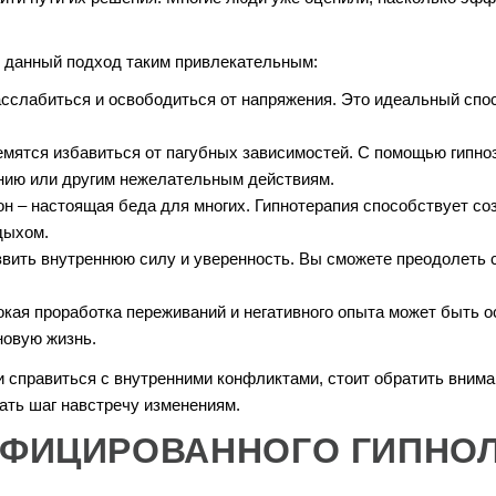
т данный подход таким привлекательным:
расслабиться и освободиться от напряжения. Это идеальный сп
ремятся избавиться от пагубных зависимостей. С помощью гипно
анию или другим нежелательным действиям.
он – настоящая беда для многих. Гипнотерапия способствует с
дыхом.
азвить внутреннюю силу и уверенность. Вы сможете преодолеть 
бокая проработка переживаний и негативного опыта может быть 
новую жизнь.
 справиться с внутренними конфликтами, стоит обратить внима
лать шаг навстречу изменениям.
ИФИЦИРОВАННОГО ГИПНО