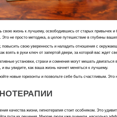
ь свою жизнь к лучшему, освободившись от старых привычек и б
. Это не просто методика, а целое путешествие в глубины вашег
г, повысить свою уверенность и наладить отношения с окружающ
ак взять в руки ключ от запертой двери, за которой вас ждет с
тивные установки, страхи и сомнения могут мешать двигаться вп
, и вы увидите, как ваша жизнь начнет меняться к лучшему.
ойте новые горизонты и позвольте себе быть счастливым. Это н
НОТЕРАПИИ
ния качества жизни, гипнотерапия стоит особняком. Это удиви
айти пути их решения. Многие люди уже оценили, насколько эфф