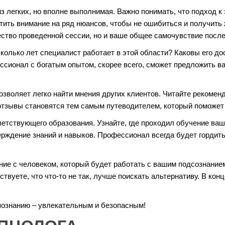
из легких, но вполне выполнимая. Важно понимать, что подход 
атить внимание на ряд нюансов, чтобы не ошибиться и получить
ство проведенной сессии, но и ваше общее самочувствие после
колько лет специалист работает в этой области? Каковы его д
ессионал с богатым опытом, скорее всего, сможет предложить в
зволяет легко найти мнения других клиентов. Читайте рекоменд
отзывы становятся тем самым путеводителем, который поможет
ветствующего образования. Узнайте, где проходил обучение в
ерждение знаний и навыков. Профессионал всегда будет гордит
ение с человеком, который будет работать с вашим подсознание
твуете, что что-то не так, лучше поискать альтернативу. В кон
познанию – увлекательным и безопасным!