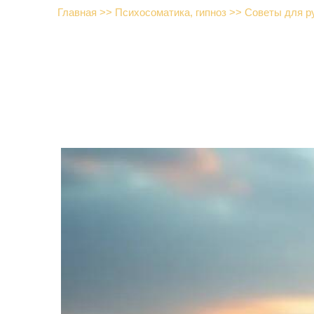
Главная
>>
Психосоматика, гипноз
>>
Советы для р