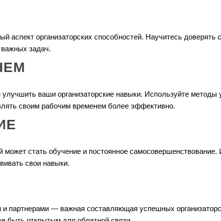
й аспект организаторских способностей. Научитесь доверять 
 важных задач.
НЕМ
улучшить ваши организаторские навыки. Используйте методы у
влять своим рабочим временем более эффективно.
ИЕ
й может стать обучение и постоянное самосовершенствование. 
звивать свои навыки.
 и партнерами — важная составляющая успешных организаторс
же быть открытым для обратной связи.